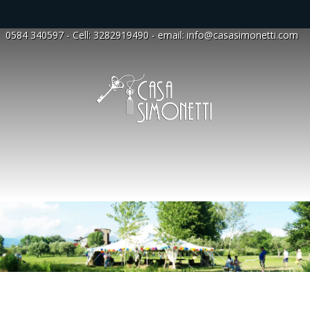
0584 340597
- Cell:
3282919490
- email:
info@casasimonetti.com