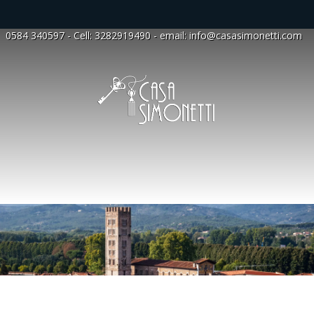
0584 340597
- Cell:
3282919490
- email:
info@casasimonetti.com