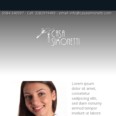
0584 340597
- Cell:
3282919490
- email:
info@casasimonetti.com
Lorem ipsum
dolor sit amet,
consetetur
sadipscing elitr,
sed diam nonumy
eirmod tempor
invidunt ut labore